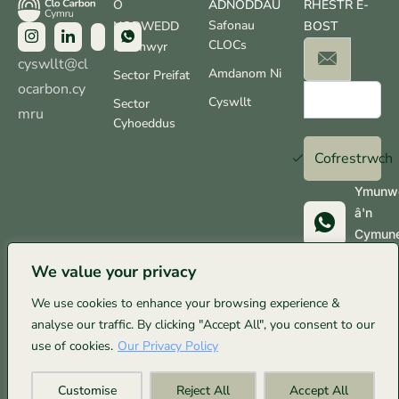
O
ADNODDAU
RHESTR E-
Safonau
NODWEDD
BOST
CLOCs
Ffermwyr
cyswllt@cl
Amdanom Ni
Sector Preifat
ocarbon.cy
Cyswllt
Sector
mru
Cyhoeddus
Cofrestrwch
Ymunw
â'n
Cymun
Whats
We value your privacy
We use cookies to enhance your browsing experience &
analyse our traffic. By clicking "Accept All", you consent to our
© Clo Carbon Cymru 2025. Cedwir pob hawl. Wedi’i
use of cookies.
Our Privacy Policy
gynnal yn gyfrifol, a’i bweru gan 100% ynni gwynt ar:
Customise
Reject All
Accept All