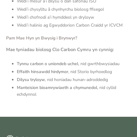
Wedi’i mesur a’i dilysu o dan safonau ISO
Wedi’i chysylltu â chynhyrchu biolosg ffisegol
Wedi’i chofnodi a’i hymddeol yn dryloyw
Wedi’i halinio ag Egwyddorion Carbon Craidd yr ICVCM
Pam Mae Hyn yn Bwysig i Brynwyr?
Mae tyniadau biolosg Clo Carbon Cymru yn cynnig:
Tynnu carbon o uniondeb uchel
, nid
g
wrthbwysiadau
Effaith hinsawdd hirdymor
, nid
Storio byrhoedlog
Dilysu tryloyw
, nid honiadau hunan-adroddedig
Manteision bioamrywiaeth a chymunedol
, nid c
yllid
echdynnol