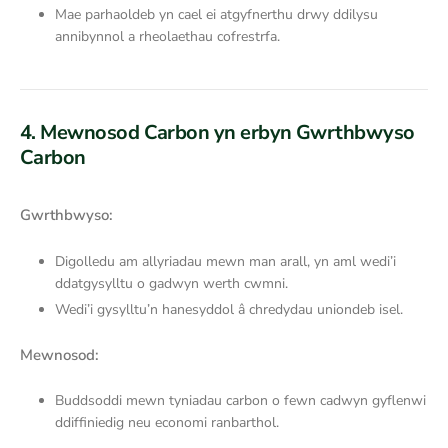
Mae parhaoldeb yn cael ei atgyfnerthu drwy ddilysu
annibynnol a rheolaethau cofrestrfa.
4. Mewnosod Carbon yn erbyn Gwrthbwyso
Carbon
Gwrthbwyso:
Digolledu am allyriadau mewn man arall, yn aml wedi’i
ddatgysylltu o gadwyn werth cwmni.
Wedi’i gysylltu’n hanesyddol â chredydau uniondeb isel.
Mewnosod:
Buddsoddi mewn tyniadau carbon o fewn cadwyn gyflenwi
ddiffiniedig neu economi ranbarthol.