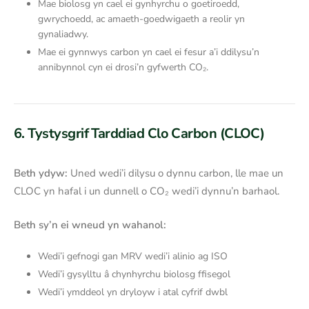
Mae biolosg yn cael ei gynhyrchu o goetiroedd,
gwrychoedd, ac amaeth-goedwigaeth a reolir yn
gynaliadwy.
Mae ei gynnwys carbon yn cael ei fesur a’i ddilysu’n
annibynnol cyn ei drosi’n gyfwerth CO₂.
6. Tystysgrif Tarddiad Clo Carbon (CLOC)
Beth ydyw:
Uned wedi’i dilysu o dynnu carbon, lle mae un
CLOC yn hafal i un dunnell o CO₂ wedi’i dynnu’n barhaol.
Beth sy’n ei wneud yn wahanol:
Wedi’i gefnogi gan MRV wedi’i alinio ag ISO
Wedi’i gysylltu â chynhyrchu biolosg ffisegol
Wedi’i ymddeol yn dryloyw i atal cyfrif dwbl