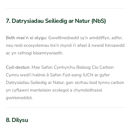
7. Datrysiadau Seiliedig ar Natur (NbS)
Beth mae’n ei olygu:
Gweithredoedd sy’n amddiffyn, adfer,
neu reoli ecosystemau tra’n mynd i’r afael â newid hinsawdd
ac yn cefnogi bioamrywiaeth.
Cyd-destun:
Mae Safon Cynhyrchu Biolosg Clo Carbon
Cymru wedi’i halinio â Safon Fyd-eang IUCN ar gyfer
Datrysiadau Seiliedig ar Natur, gan sicrhau bod tynnu carbon
yn cyflawni manteision ecolegol a chymdeithasol
gwirioneddol.
8. Dilysu