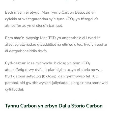
Beth mae’n ei olygu:
Mae Tynnu Carbon Deuocsid yn
cyfeirio at weithgareddau sy’n tynnu CO₂ yn ffisegol o’r
atmosffer ac yn ei storio’n barhaol.
Pam mae’n bwysig:
Mae TCD yn angenrheidiol i fynd i’r
afael ag allyriadau gweddilliol na ellir eu dileu, hyd yn oed ar
ôl datgarboneiddio dwfn.
Cyd-destun:
Mae cynhyrchu biolosg yn tynnu CO₂
atmosfferig drwy dyfiant planhigion ac yn ei storio mewn
ffurf garbon sefydlog (biolosg), gan gymhwyso fel TCD
parhaol, nid gwrthbwysiad (allyriadau a osgoir neu amnewid
cyfrifyddu).
Tynnu Carbon yn erbyn Dal a Storio Carbon