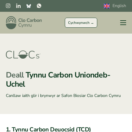
English
Cychwynwch →
I Ffermwyr
Sector Preifat
Sector Cyhoeddus
CLOCs
Deall
Tynnu Carbon Uniondeb-
Mwy
Uchel
Canllaw iaith glir i brynwyr ar Safon Biosiar Clo Carbon Cymru
1. Tynnu Carbon Deuocsid (TCD)