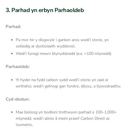
3. Parhad yn erbyn Parhaoldeb
Parhad:
Pa mor hir y disgwylir i garbon aros wedi’i storio, yn
seiliedig ar dystiolaeth wyddonol.
Wedi’i fynegi mewn blynyddoedd (e.e. >100 mlynedd).
Parhaoldeb:
Yr hyder na fydd carbon sydd wedi’i storio yn cael ei
wrthdroi, wedi’i gefnogi gan fonitro, dilysu, a llywodraethu.
Cyd-destun:
Mae biolosg yn bodloni trothwyon parhad o 100–1,000+
mlynedd, wedi’i alinio â meini prawf Carbon Direct ac
Isometric.