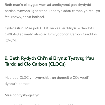
Beth mae’n ei olygu:
Asesiad annibynnol gan drydydd
partïon cymwys i gadarnhau bod tyniadau carbon yn real, yn
fesuradwy, ac yn barhaol.
Cyd-destun:
Mae pob CLOC yn cael ei ddilysu o dan ISO
14064-3 ac wedi’i alinio ag Egwyddorion Carbon Craidd yr
ICVCM.
9. Beth Rydych Chi'n ei Brynu:
Tystysgrifau
Tarddiad Clo Carbon (CLOCs)
Mae pob CLOC yn cynrychioli un dunnell o CO₂ wedi’i
dynnu’n barhaol.
Mae pob tystysgrif yn: