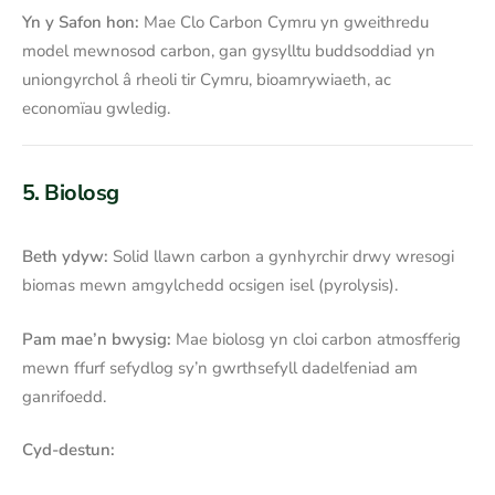
Yn y Safon hon:
Mae Clo Carbon Cymru yn gweithredu
model mewnosod carbon, gan gysylltu buddsoddiad yn
uniongyrchol â rheoli tir Cymru, bioamrywiaeth, ac
economïau gwledig.
5. Biolosg
Beth ydyw:
Solid llawn carbon a gynhyrchir drwy wresogi
biomas mewn amgylchedd ocsigen isel (pyrolysis).
Pam mae’n bwysig:
Mae biolosg yn cloi carbon atmosfferig
mewn ffurf sefydlog sy’n gwrthsefyll dadelfeniad am
ganrifoedd.
Cyd-destun: