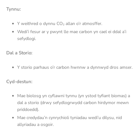
Tynnu:
Y weithred o dynnu CO₂ allan o’r atmosffer.
Wedi’i fesur ar y pwynt lle mae carbon yn cael ei ddal a’i
sefydlogi.
Dal a Storio:
Y storio parhaus o’r carbon hwnnw a dynnwyd dros amser.
Cyd-destun:
Mae biolosg yn cyflawni tynnu (yn ystod tyfiant biomas) a
dal a storio (drwy sefydlogrwydd carbon hirdymor mewn
priddoedd).
Mae credydau’n cynrychioli tyniadau wedi’u dilysu, nid
allyriadau a osgoir.