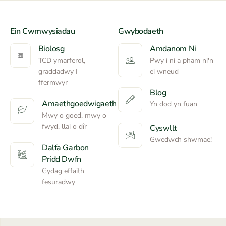
Ein Cwmwysiadau
Gwybodaeth
Biolosg
Amdanom Ni
TCD ymarferol,
Pwy i ni a pham ni'n
graddadwy I
ei wneud
ffermwyr
Blog
Amaethgoedwigaeth
Yn dod yn fuan
Mwy o goed, mwy o
fwyd, llai o dîr
Cyswllt
Gwedwch shwmae!
Dalfa Garbon
Pridd Dwfn
Gydag effaith
fesuradwy